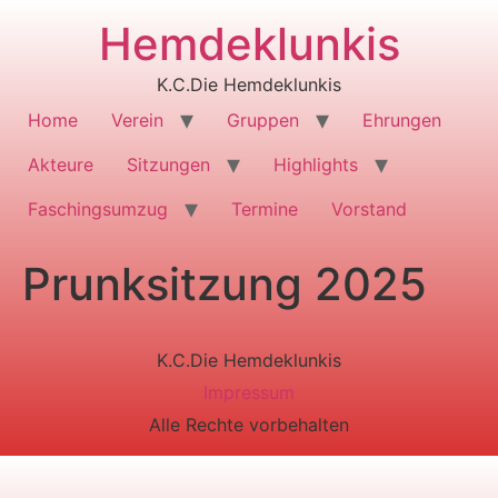
Zum
Hemdeklunkis
Inhalt
wechseln
K.C.Die Hemdeklunkis
Home
Verein
Gruppen
Ehrungen
Akteure
Sitzungen
Highlights
Faschingsumzug
Termine
Vorstand
Prunksitzung 2025
K.C.Die Hemdeklunkis
Impressum
Alle Rechte vorbehalten